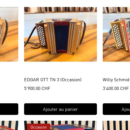
EDGAR OTT TN 3 (Occasion)
Willy Schmid
Prix
Prix
5'900.00 CHF
3'400.00 CHF
Ajouter au panier
Ajou
Occasion