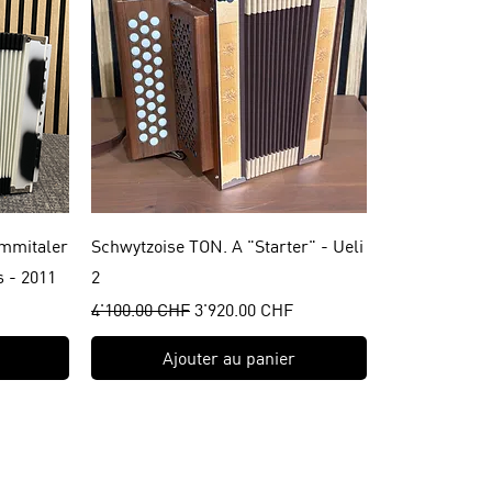
emmitaler
Schwytzoise TON. A "Starter" - Ueli
 - 2011
2
onnel
Prix original
Prix promotionnel
4'100.00 CHF
3'920.00 CHF
Ajouter au panier