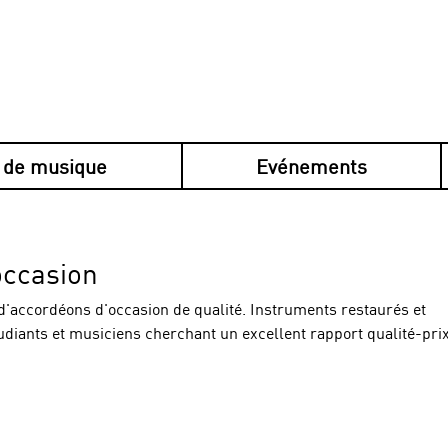
 de musique
Evénements
is en plusieurs fois avec
Klarna
— pratique, simp
occasion
d'accordéons d'occasion de qualité. Instruments restaurés et
tudiants et musiciens cherchant un excellent rapport qualité-prix
tt-Oergeli et Aemmitaler-Oergeli.