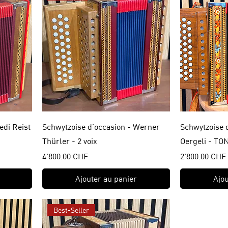
edi Reist
Schwytzoise d'occasion - Werner
Schwytzoise 
Thürler - 2 voix
Oergeli - TON
Prix
Prix
4'800.00 CHF
2'800.00 CHF
Ajouter au panier
Ajou
Best-Seller