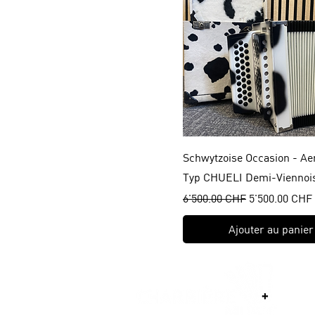
Schwytzoise Occasion - A
Typ CHUELI Demi-Viennois
Prix original
Prix promoti
6'500.00 CHF
5'500.00 CHF
Ajouter au panier