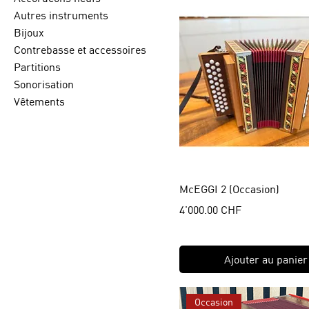
Autres instruments
Bijoux
Contrebasse et accessoires
Partitions
Sonorisation
Vêtements
McEGGI 2 (Occasion)
Prix
4'000.00 CHF
Ajouter au panier
Occasion