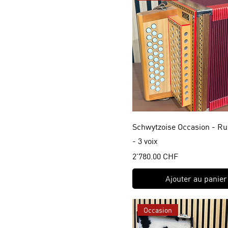
Schwytzoise Occasion - Ru
- 3 voix
Prix
2'780.00 CHF
Ajouter au panier
Occasion