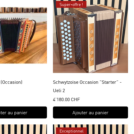
Super-offre !
 (Occasion)
Schwytzoise Occasion "Starter" -
Ueli 2
Prix
4'180.00 CHF
ter au panier
Ajouter au panier
Exceptionnel