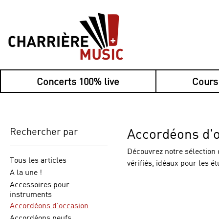
Concerts 100% live
Cours
Payez désorma
Rechercher par
Accordéons d'
Découvrez notre sélection 
Tous les articles
vérifiés, idéaux pour les é
A la une !
Marques réputées comme O
Accessoires pour
instruments
Accordéons d'occasion
Accordéons neufs