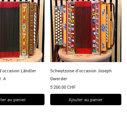
d'occasion Ländler
Schwytzoise d'occasion Joseph
. A
Gwerder
Prix
5'200.00 CHF
ter au panier
Ajouter au panier