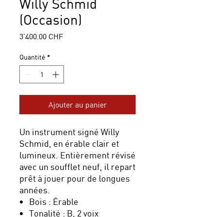
Willy Schmid
(Occasion)
Prix
3'400.00 CHF
Quantité
*
Ajouter au panier
Un instrument signé Willy
Schmid, en érable clair et
lumineux. Entièrement révisé
avec un soufflet neuf, il repart
prêt à jouer pour de longues
années.
Bois : Érable
Tonalité : B, 2 voix