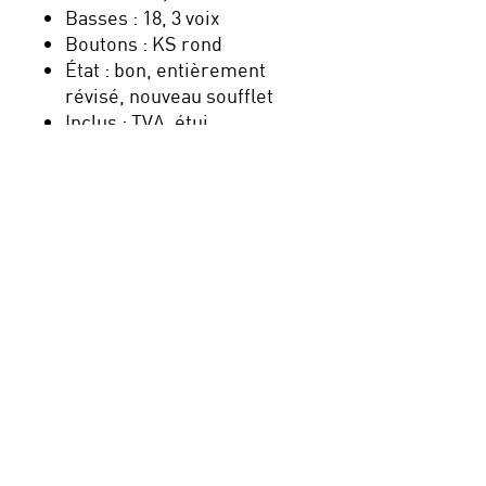
Basses : 18, 3 voix
Boutons : KS rond
État : bon, entièrement
révisé, nouveau soufflet
Inclus : TVA, étui
Nouveau : payez en plusieurs
fois avec Klarna, sécurisé,
simple et pratique !
Navigation