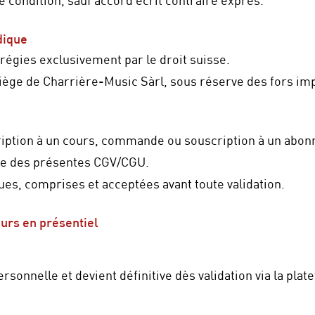
e condition, sauf accord écrit contraire exprès.
idique
égies exclusivement par le droit suisse.
siège de Charrière-Music Sàrl, sous réserve des fors impé
scription à un cours, commande ou souscription à un abo
rve des présentes CGV/CGU.
lues, comprises et acceptées avant toute validation.
ours en présentiel
ersonnelle et devient définitive dès validation via la pl