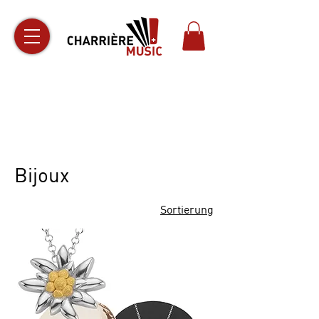
Payez désormais en plusieurs fois
avec
Klarna
— pratique, simple et
sécurisé
Bijoux
Sortierung