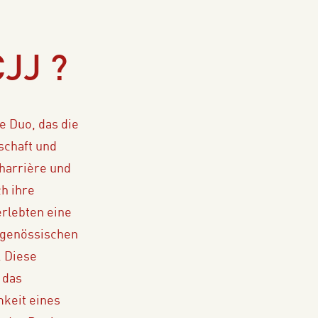
JJ ?
e Duo, das die
schaft und
harrière und
h ihre
erlebten eine
genössischen
. Diese
 das
keit eines