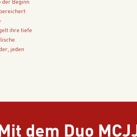
– der Beginn
bereichert
e
lt ihre tiefe
lische
der, jeden
Mit dem Duo MCJ