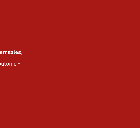
Semsales,
outon ci-