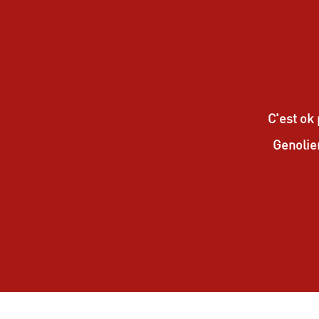
C'est ok
Genolie