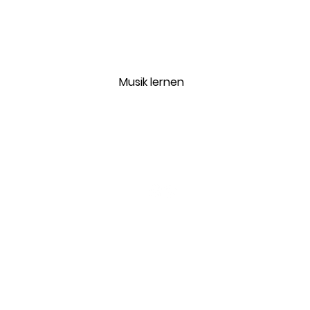
Navigation
Konzert 100% Live
Musik lernen
Veranstaltungen
Shop
Videothek