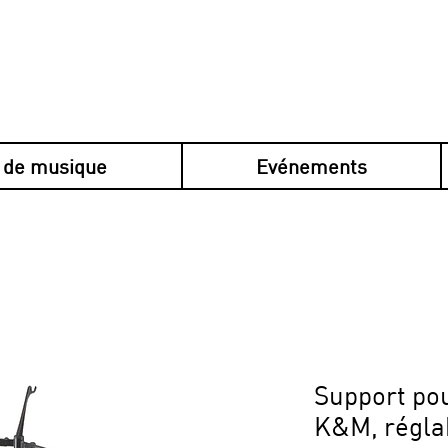
 de musique
Evénements
en plusieurs fois avec Klarna, sécurisé, s
Support po
K&M, régla