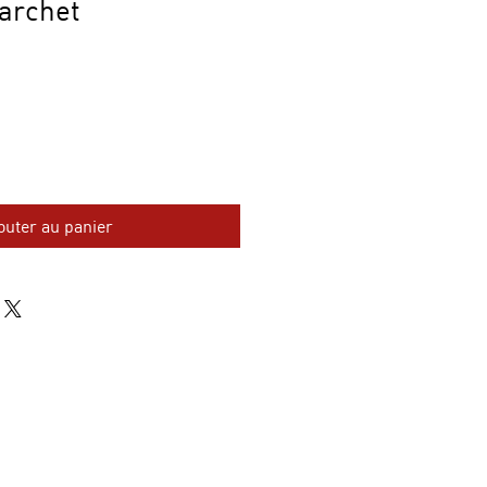
-archet
outer au panier