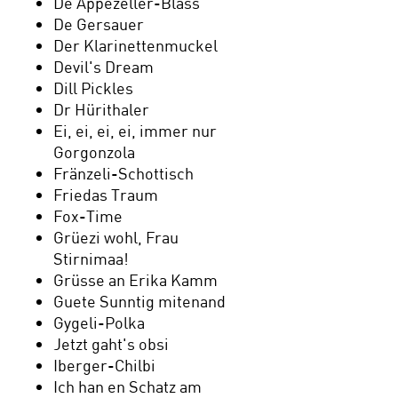
De Appezeller-Bläss
De Gersauer
Der Klarinettenmuckel
Devil's Dream
Dill Pickles
Dr Hürithaler
Ei, ei, ei, ei, immer nur
Gorgonzola
Fränzeli-Schottisch
Friedas Traum
Fox-Time
Grüezi wohl, Frau
Stirnimaa!
Grüsse an Erika Kamm
Guete Sunntig mitenand
Gygeli-Polka
Jetzt gaht's obsi
Iberger-Chilbi
Ich han en Schatz am