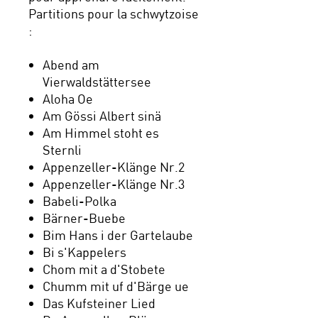
Partitions pour la schwytzoise
:
Abend am
Vierwaldstättersee
Aloha Oe
Am Gössi Albert sinä
Am Himmel stoht es
Sternli
Appenzeller-Klänge Nr.2
Appenzeller-Klänge Nr.3
Babeli-Polka
Bärner-Buebe
Bim Hans i der Gartelaube
Bi s'Kappelers
Chom mit a d'Stobete
Chumm mit uf d'Bärge ue
Das Kufsteiner Lied