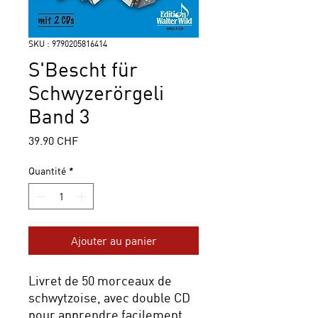
SKU : 9790205816414
S'Bescht für
Schwyzerörgeli
Band 3
Prix
39.90 CHF
Quantité
*
Ajouter au panier
Livret de 50 morceaux de
schwytzoise, avec double CD
pour apprendre facilement.