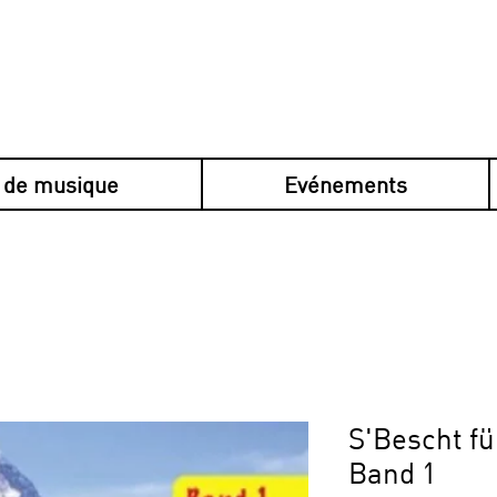
 de musique
Evénements
en plusieurs fois avec Klarna, sécurisé, s
S'Bescht fü
Band 1