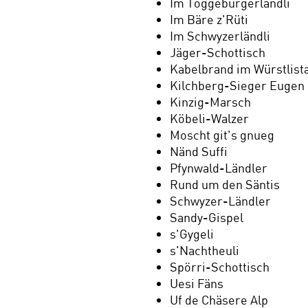
Im Toggeburgerländli
Im Bäre z'Rüti
Im Schwyzerländli
Jäger-Schottisch
Kabelbrand im Würstlist
Kilchberg-Sieger Eugen
Kinzig-Marsch
Köbeli-Walzer
Moscht git's gnueg
Nänd Suffi
Pfynwald-Ländler
Rund um den Säntis
Schwyzer-Ländler
Sandy-Gispel
s'Gygeli
s'Nachtheuli
Spörri-Schottisch
Uesi Fäns
Uf de Chäsere Alp