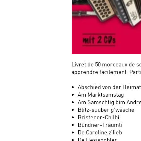
Livret de 50 morceaux de s
apprendre facilement. Parti
Abschied von der Heimat
Am Marktsamstag
Am Samschtig bim Andr
Blitz-suuber g'wäsche
Bristener-Chilbi
Bündner-Träumli
De Caroline z'lieb
De Hesisbohler