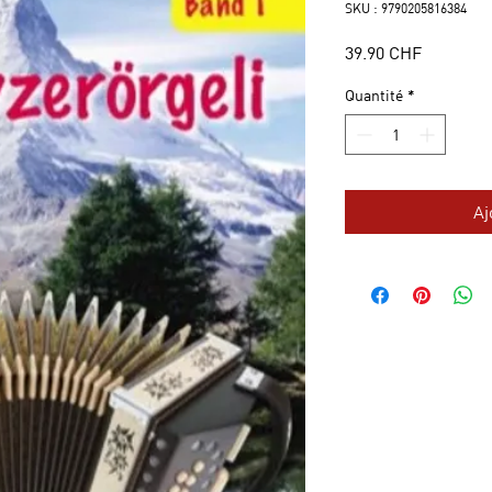
SKU : 9790205816384
Prix
39.90 CHF
Quantité
*
Aj