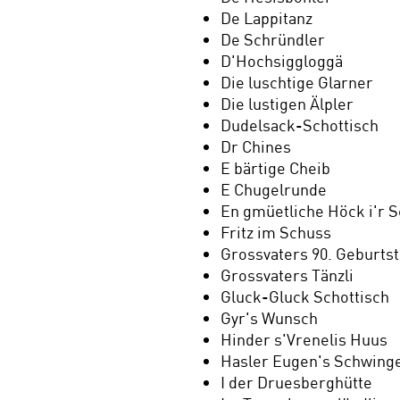
De Lappitanz
De Schründler
D'Hochsiggloggä
Die luschtige Glarner
Die lustigen Älpler
Dudelsack-Schottisch
Dr Chines
E bärtige Cheib
E Chugelrunde
En gmüetliche Höck i'r 
Fritz im Schuss
Grossvaters 90. Geburts
Grossvaters Tänzli
Gluck-Gluck Schottisch
Gyr's Wunsch
Hinder s'Vrenelis Huus
Hasler Eugen's Schwing
I der Druesberghütte