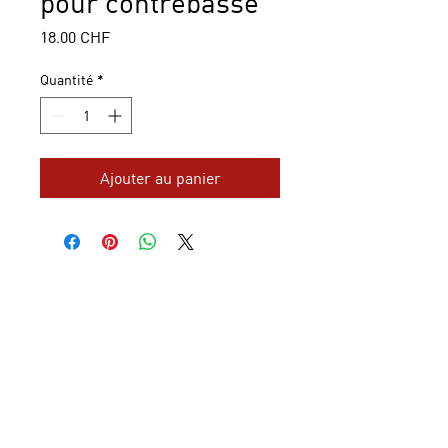
pour contrebasse
Prix
18.00 CHF
Quantité
*
Ajouter au panier
Nouveau : payez en plusieurs
fois avec Klarna, sécurisé,
simple et pratique !