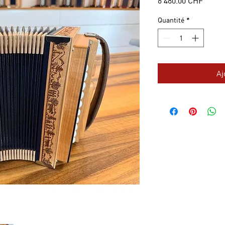
6'480.00 CHF
Quantité
*
Aj