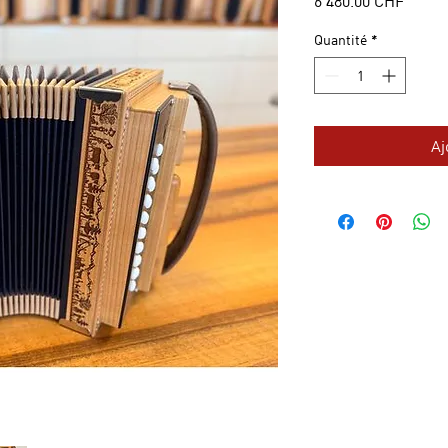
6'480.00 CHF
Quantité
*
Aj