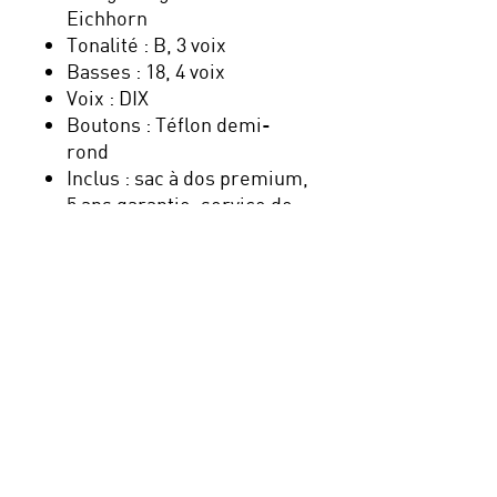
Eichhorn
Tonalité : B, 3 voix
Basses : 18, 4 voix
Voix : DIX
Boutons : Téflon demi-
rond
Inclus : sac à dos premium,
5 ans garantie, service de
garantie, TVA
Nouveau : payez en plusieurs
fois avec Klarna, sécurisé,
simple et pratique !