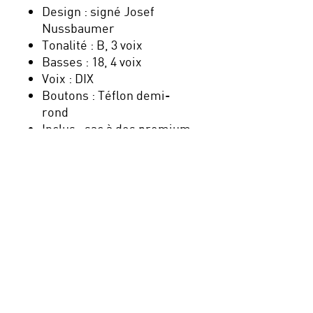
Design : signé Josef
Nussbaumer
Tonalité : B, 3 voix
Basses : 18, 4 voix
Voix : DIX
Boutons : Téflon demi-
rond
Inclus : sac à dos premium,
5 ans garantie, TVA
Nouveau : payez en plusieurs
fois avec Klarna, sécurisé,
simple et pratique !