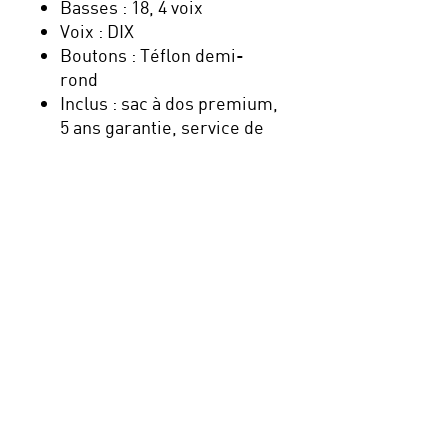
Basses : 18, 4 voix
Voix : DIX
Boutons : Téflon demi-
rond
Inclus : sac à dos premium,
5 ans garantie, service de
garantie, TVA
Nouveau : payez en plusieurs
fois avec Klarna, sécurisé,
simple et pratique !