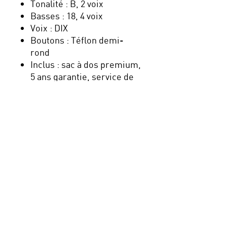
Tonalité : B, 2 voix
Basses : 18, 4 voix
Voix : DIX
Boutons : Téflon demi-
rond
Inclus : sac à dos premium,
5 ans garantie, service de
garantie, TVA
Nouveau : payez en plusieurs
fois avec Klarna, sécurisé,
simple et pratique !