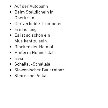
Auf der Autobahn
Beim Stelldichein in
Oberkrain
Der verliebte Trompeter
Erinnerung
Es ist so schön ein
Musikant zu sein
Glocken der Heimat
Hinterm Hühnerstall
Resi
Schallali-Schallala
Slowenischer Bauerntanz
Steirische Polka
Tante Mizzi
Trompeten-Echo
Wigel-Wogel-Polka
Winzertanz