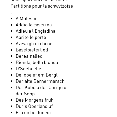
Partitions pour la schwytzoise
:
A Moléson
Addio la caserma
Adieu a l'Engiadina
Aprite le porte
Aveva gli occhi neri
Baselbieterlied
Beresinalied
Bionda, bella bionda
D'Seebuebe
Dei obe ef em Bergli
Der alte Bernermarsch
Der Köbu u der Chrigu u
der Sepp
Des Morgens früh
Dur's Oberland uf
Era un bel lunedi