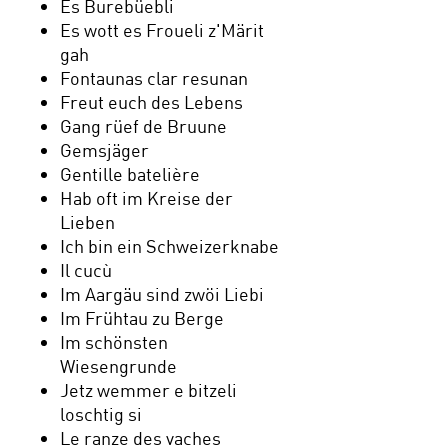
Es Burebüebli
Es wott es Froueli z'Märit
gah
Fontaunas clar resunan
Freut euch des Lebens
Gang rüef de Bruune
Gemsjäger
Gentille batelière
Hab oft im Kreise der
Lieben
Ich bin ein Schweizerknabe
Il cucù
Im Aargäu sind zwöi Liebi
Im Frühtau zu Berge
Im schönsten
Wiesengrunde
Jetz wemmer e bitzeli
loschtig si
Le ranze des vaches