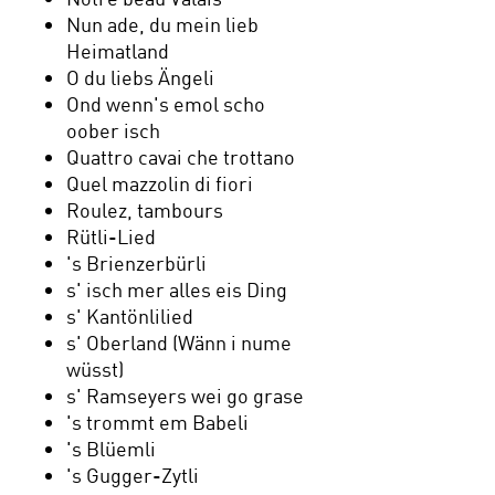
Nun ade, du mein lieb
Heimatland
O du liebs Ängeli
Ond wenn's emol scho
oober isch
Quattro cavai che trottano
Quel mazzolin di fiori
Roulez, tambours
Rütli-Lied
's Brienzerbürli
s' isch mer alles eis Ding
s' Kantönlilied
s' Oberland (Wänn i nume
wüsst)
s' Ramseyers wei go grase
's trommt em Babeli
's Blüemli
's Gugger-Zytli