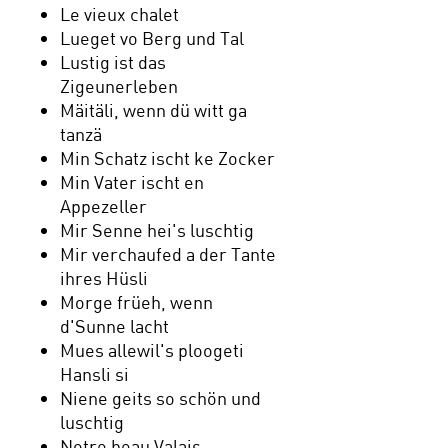
Le vieux chalet
Lueget vo Berg und Tal
Lustig ist das
Zigeunerleben
Mäitäli, wenn dü witt ga
tanzä
Min Schatz ischt ke Zocker
Min Vater ischt en
Appezeller
Mir Senne hei's luschtig
Mir verchaufed a der Tante
ihres Hüsli
Morge früeh, wenn
d'Sunne lacht
Mues allewil's ploogeti
Hansli si
Niene geits so schön und
luschtig
Notre beau Valais