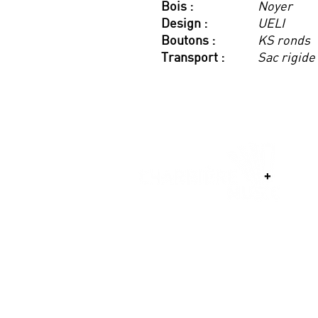
Bois :
Noyer
Design :
UELI
Boutons :
KS ronds
Transport :
Sac rigide