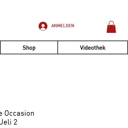
ANMELDEN
Shop
Videothek
imple et pratique !
e Occasion
Ueli 2