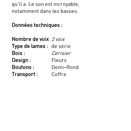
qu'il a. Le son est incroyable,
notamment dans les basses.
Données techniques :
Nombre de voix
:
2 voix
Type de lames :
de série
Bois :
Cerisier
Design :
Fleurs
Boutons :
Demi-Rond
Transport :
Coffre
Garantie instrument d'occasion
Nous vous garantissons un parfait état
de marche de l'instrument. Si
l'instrument à moins de 5 ans, ce
derniers est garantie à concurrence
des 5 ans de garantie dès la sortie