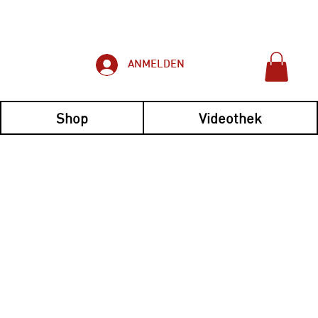
ANMELDEN
Shop
Videothek
imple et pratique !