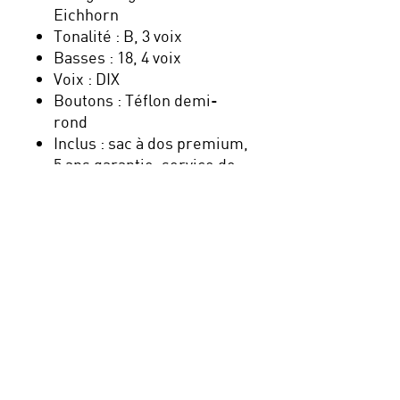
Eichhorn
Tonalité : B, 3 voix
Basses : 18, 4 voix
Voix : DIX
Boutons : Téflon demi-
rond
Inclus : sac à dos premium,
5 ans garantie, service de
garantie, TVA
Nouveau : payez en plusieurs
fois avec Klarna, sécurisé,
simple et pratique !