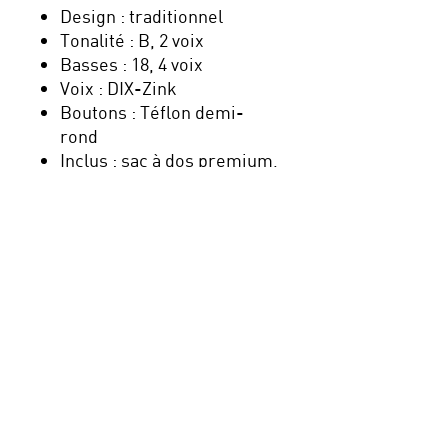
Design : traditionnel
Tonalité : B, 2 voix
Basses : 18, 4 voix
Voix : DIX-Zink
Boutons : Téflon demi-
rond
Inclus : sac à dos premium,
5 ans garantie, TVA
Nouveau : payez en plusieurs
fois avec Klarna, sécurisé,
simple et pratique !