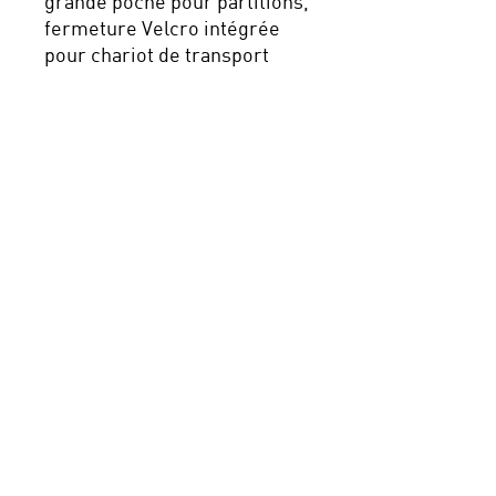
grande poche pour partitions,
fermeture Velcro intégrée
pour chariot de transport
Nouveau : payez en plusieurs
fois avec Klarna, sécurisé,
simple et pratique !
Navigation
Conditions générales