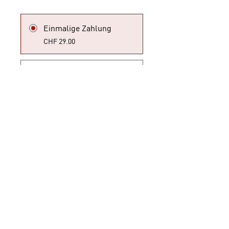
Einmalige Zahlung
CHF 29.00
Pack Répertoire
CHF 599.00/Jahr
Teilnehmen
Navigation