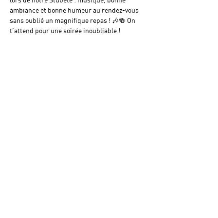
ambiance et bonne humeur au rendez-vous 
sans oublié un magnifique repas ! 🎶🍻 On 
t’attend pour une soirée inoubliable !
Partager cet événement
Navigation
Conditions générales
© 2025 par Charriere-Music