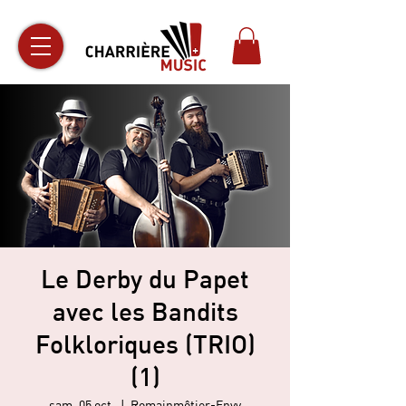
Le Derby du Papet
avec les Bandits
Folkloriques (TRIO)
(1)
sam. 05 oct.
  |  
Romainmôtier-Envy