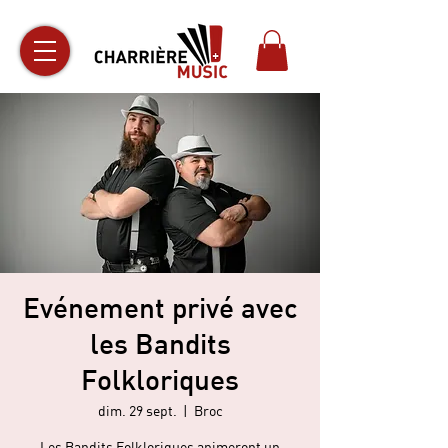
Evénement privé avec
les Bandits
Folkloriques
dim. 29 sept.
  |  
Broc
Les Bandits Folkloriques animeront un