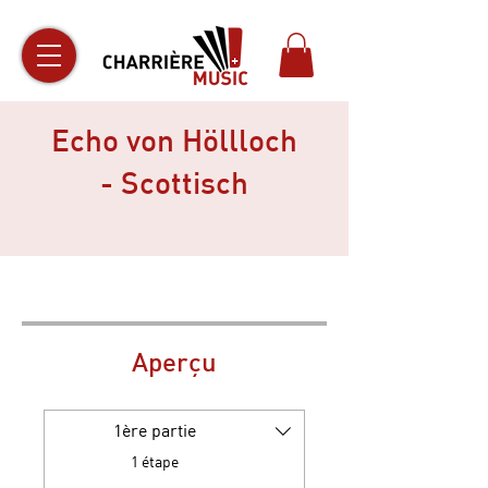
Echo von Höllloch
- Scottisch
Aperçu
1ère partie
.
1 étape