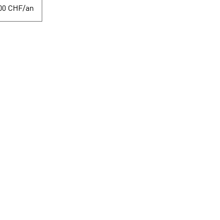
00 CHF/an
Navigation
Concerts 100% live
Cours de musique
Evénements
Shop