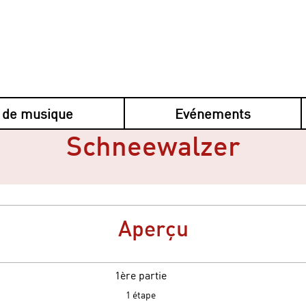
 de musique
Evénements
Schneewalzer
Aperçu
1ère partie
.
1 étape