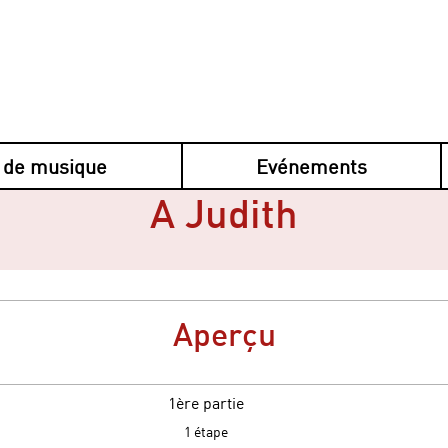
 de musique
Evénements
A Judith
Aperçu
1ère partie
.
1 étape