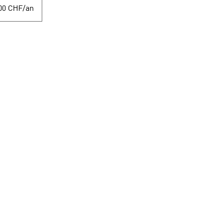
00 CHF/an
Navigation
Concerts 100% live
Cours de musique
Evénements
Shop