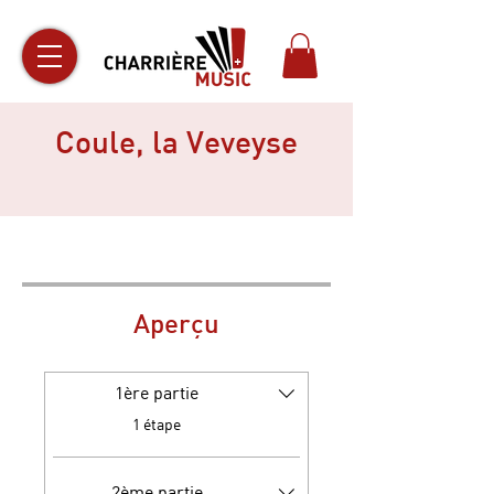
Coule, la Veveyse
Aperçu
1ère partie
.
1 étape
2ème partie