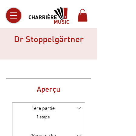
Dr Stoppelgärtner
Aperçu
1ère partie
.
1 étape
2ème partie