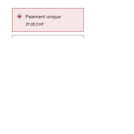
Paiement unique
29.00 CHF
Pack Répertoire
599.00 CHF/an
Rejoindre
Navigation