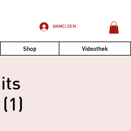
ANMELDEN
Shop
Videothek
its
 (1)