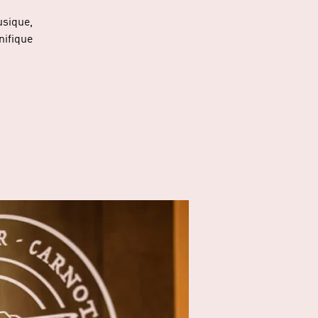
usique,
nifique