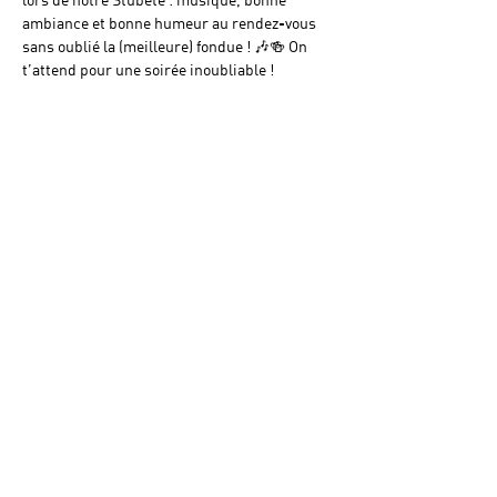
ambiance et bonne humeur au rendez-vous 
sans oublié la (meilleure) fondue ! 🎶🍻 On 
t’attend pour une soirée inoubliable !
Diese Veranstaltung teilen
Navigation
Conditions générales
© 2025 par Charriere-Music