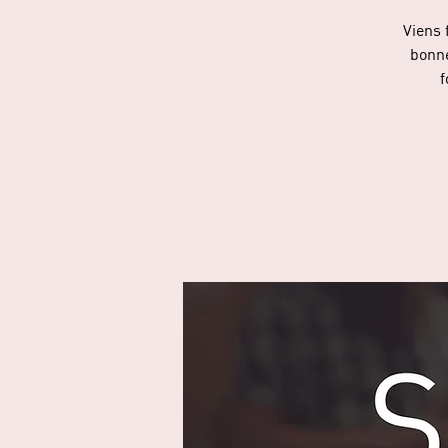
Viens 
bonne
f