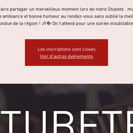
faire partager un merveilleux moment lors de notre Stubete : m
 ambiance et bonne humeur au rendez-vous sans oublié la mei
ondue de la région ! 🎶🍻 On t’attend pour une soirée inoubliable
Les inscriptions sont closes
Voir d'autres événements