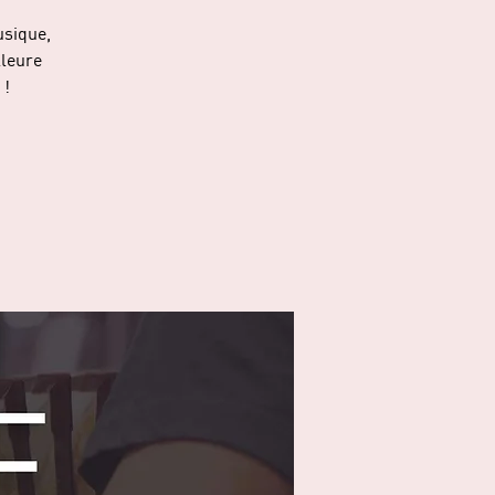
usique,
lleure
 !