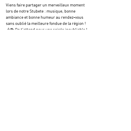
Viens faire partager un merveilleux moment 
lors de notre Stubete : musique, bonne 
ambiance et bonne humeur au rendez-vous 
sans oublié la meilleure fondue de la région ! 
🎶🍻 On t’attend pour une soirée inoubliable !
Diese Veranstaltung teilen
Navigation
Conditions générales