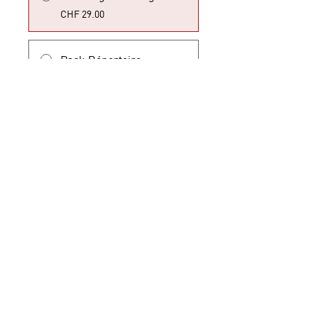
CHF 29.00
Pack Répertoire
CHF 599.00/Jahr
Teilnehmen
Navigation
Conditions générales